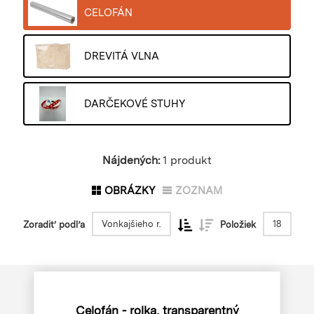
CELOFÁN
DREVITÁ VLNA
DARČEKOVÉ STUHY
Nájdených:
1 produkt
OBRÁZKY
ZOZNAM
Vonkajšieho r.
18
Zoradiť podľa
Položiek
Celofán - rolka, transparentný