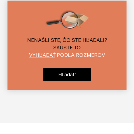
NENAŠLI STE, ČO STE HĽADALI?
SKÚSTE TO
VYHĽADAŤ
PODLA ROZMEROV
Hľadať