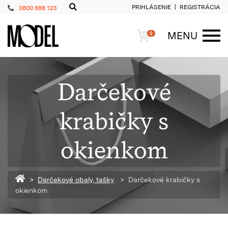
PRIHLÁSENIE
REGISTRÁCIA
0800 888 123
PackShop
Košík
MENU
0
ME
Darčekové
krabičky s
okienkom
Späť na homepage
Darčekové obaly, tašky
Darčekové krabičky s
okienkom