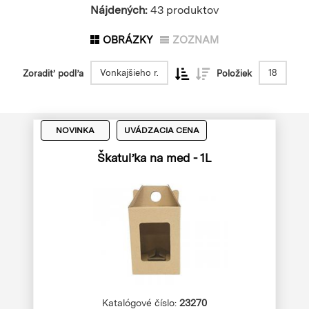
Nájdených:
43 produktov
OBRÁZKY
ZOZNAM
Vonkajšieho r.
18
Zoradiť podľa
Položiek
NOVINKA
UVÁDZACIA CENA
Škatuľka na med - 1L
Katalógové číslo:
23270