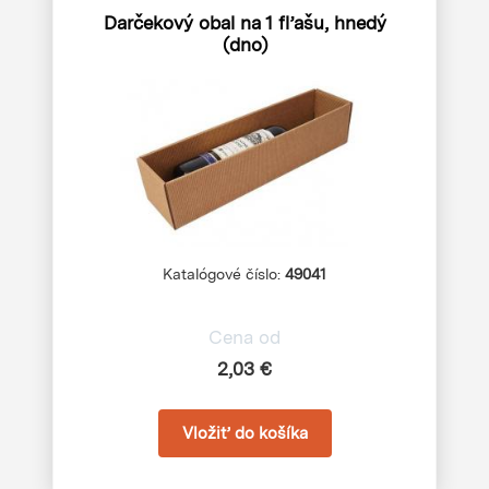
Darčekový obal na 1 fľašu, hnedý
(dno)
Katalógové číslo:
49041
Cena od
2,03 €