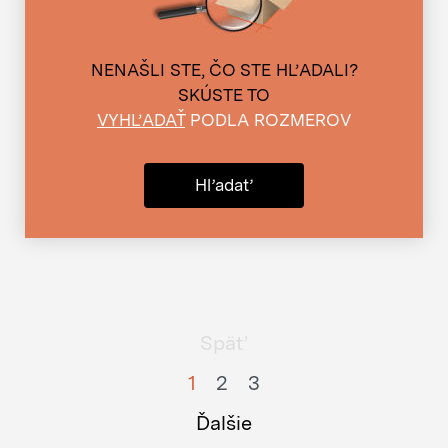
NENAŠLI STE, ČO STE HĽADALI?
SKÚSTE TO
VYHĽADAŤ
PODLA ROZMEROV
Hľadať
Späť
1
2
3
Ďalšie