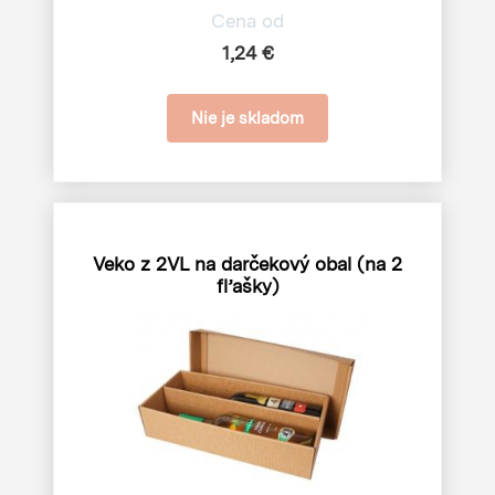
Cena od
1,24 €
Nie je skladom
Veko z 2VL na darčekový obal (na 2
fľašky)