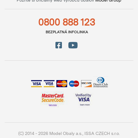
Pozrite si oficiálny web výrobcu obalov
Model Group
0800 888 123
BEZPLATNÁ INFOLINKA
(C) 2014 - 2026 Model Obaly a.s.,
ISSA CZECH s.r.o.