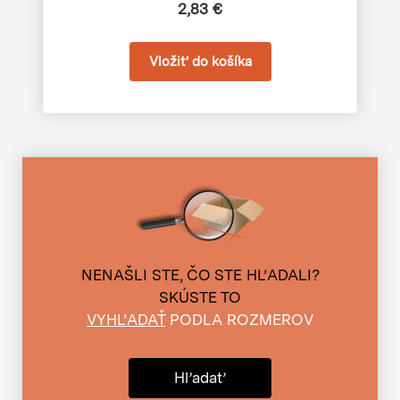
2,83 €
NENAŠLI STE, ČO STE HĽADALI?
SKÚSTE TO
VYHĽADAŤ
PODLA ROZMEROV
Hľadať