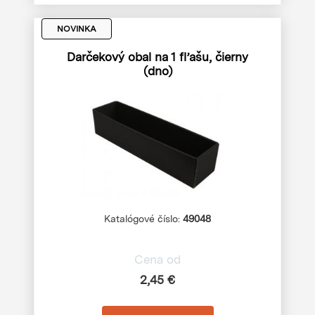
NOVINKA
Darčekový obal na 1 fľašu, čierny
(dno)
Katalógové číslo:
49048
Cena od
2,45 €