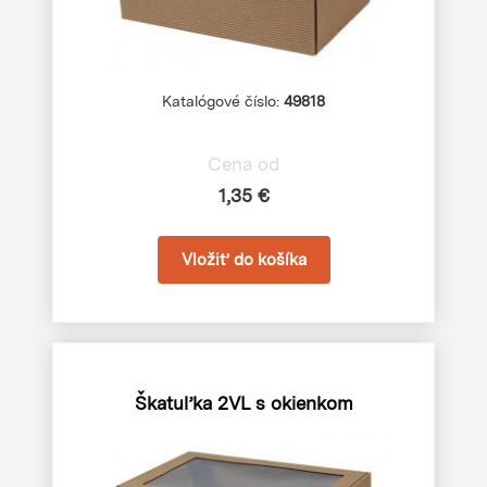
Katalógové číslo:
49818
Cena od
1,35 €
Škatuľka 2VL s okienkom