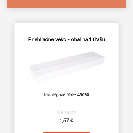
Priehľadné veko - obal na 1 fľašu
Katalógové číslo:
49060
Cena od
1,57 €