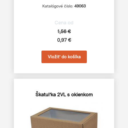
Katalógové číslo:
49063
Cena od
1,56 €
0,97 €
Škatuľka 2VL s okienkom