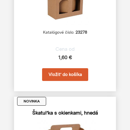
Katalógové číslo:
23278
Cena od
1,60 €
NOVINKA
Škatuľka s okienkami, hnedá