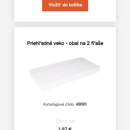
Priehľadné veko - obal na 2 fľaše
Katalógové číslo:
49061
Cena od
1,97 €