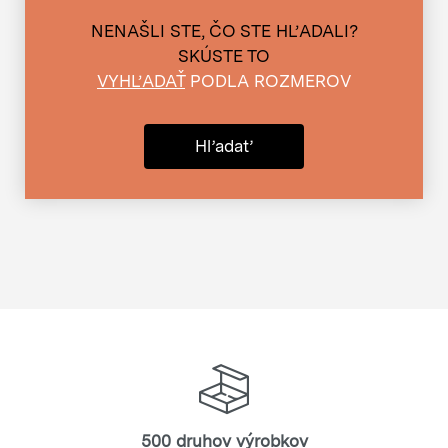
NENAŠLI STE, ČO STE HĽADALI?
SKÚSTE TO
VYHĽADAŤ
PODLA ROZMEROV
Hľadať
500 druhov výrobkov