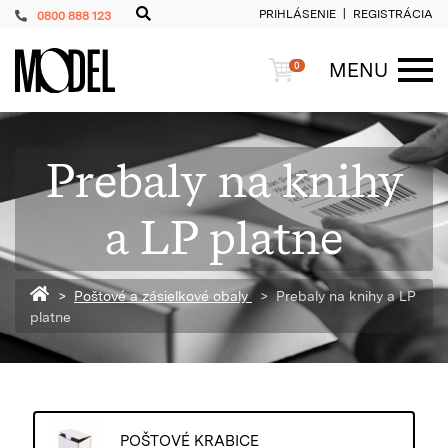
PRIHLÁSENIE
REGISTRÁCIA
0800 888 123
PackShop
Košík
MENU
0
ME
Prebaly na knihy
a LP platne
Späť na homepage
Poštové a zásielkové obaly
Prebaly na knihy a LP
platne
POŠTOVÉ KRABICE