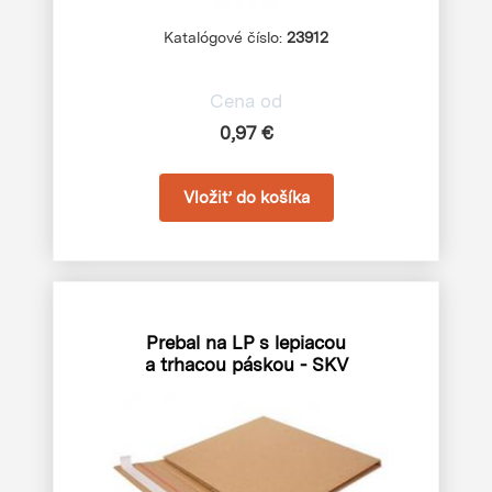
Katalógové číslo:
23912
Cena od
0,97 €
Prebal na LP s lepiacou
a trhacou páskou - SKV