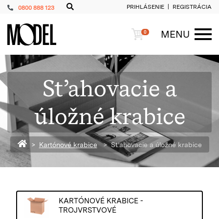
PRIHLÁSENIE
REGISTRÁCIA
0800 888 123
PackShop
Košík
MENU
0
ME
Sťahovacie a
úložné krabice
Späť na homepage
Kartónové krabice
Sťahovacie a úložné krabice
KARTÓNOVÉ KRABICE -
TROJVRSTVOVÉ