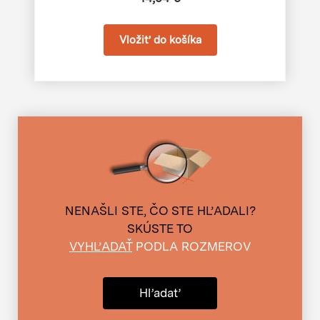
NENAŠLI STE, ČO STE HĽADALI?
SKÚSTE TO
VYHĽADAŤ
PODLA ROZMEROV
Hľadať