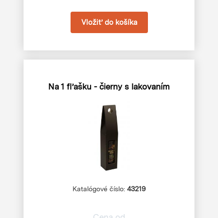
Na 1 fľašku - čierny s lakovaním
Katalógové číslo:
43219
Cena od