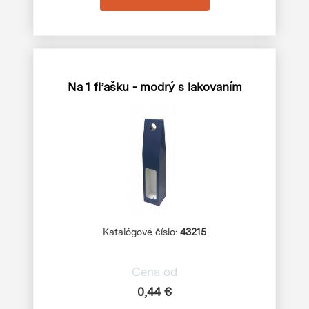
Na 1 fľašku - modrý s lakovaním
Katalógové číslo:
43215
Cena od
0,44 €