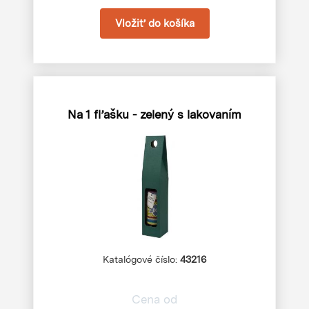
Na 1 fľašku - zelený s lakovaním
Katalógové číslo:
43216
Cena od