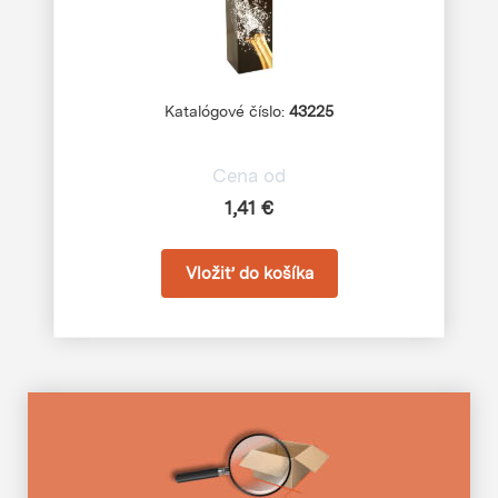
Katalógové číslo:
43225
Cena od
1,41 €