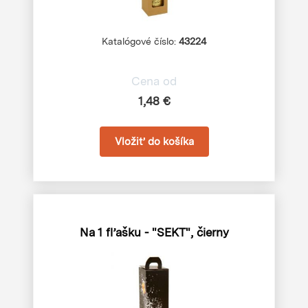
Katalógové číslo:
43224
Cena od
1,48 €
Na 1 fľašku - "SEKT", čierny