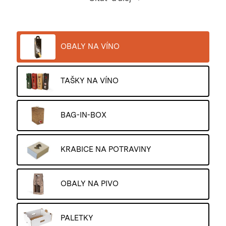
(skupinové balenie po 6 ks fliaš vína), cez
štandardné obaly s odnosom na 1,2, a 3 fľaše (tieto
obaly majú aj okienko na etiketu), až po darčekové
kazety. Obaly na víno sú väčšinou vyrábané z
OBALY NA VÍNO
vlnitej lepenky (vlna B a E), ktorá môže byť
potlačená rôznymi farbami. Okrem klasických
obalov na víno máme v ponuke aj veľmi obľúbený
TAŠKY NA VÍNO
systém balenia
BAG-IN-BOX
a v neposlednom
rade aj širokú škálu
papierových tašiek
na víno.
BAG-IN-BOX
KRABICE NA POTRAVINY
OBALY NA PIVO
PALETKY