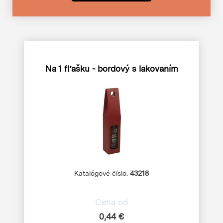
Na 1 fľašku - bordový s lakovaním
Katalógové číslo:
43218
Cena od
0,44 €