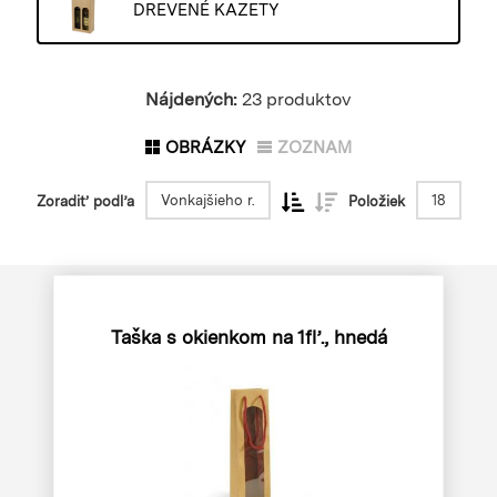
DREVENÉ KAZETY
Nájdených:
23 produktov
OBRÁZKY
ZOZNAM
Vonkajšieho r.
18
Zoradiť podľa
Položiek
Taška s okienkom na 1fľ., hnedá