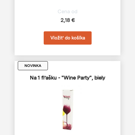
Cena od
2,18 €
NOVINKA
Na 1 fľašku - "Wine Party", biely