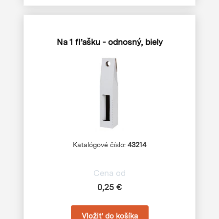
Na 1 fľašku - odnosný, biely
Katalógové číslo:
43214
Cena od
0,25 €