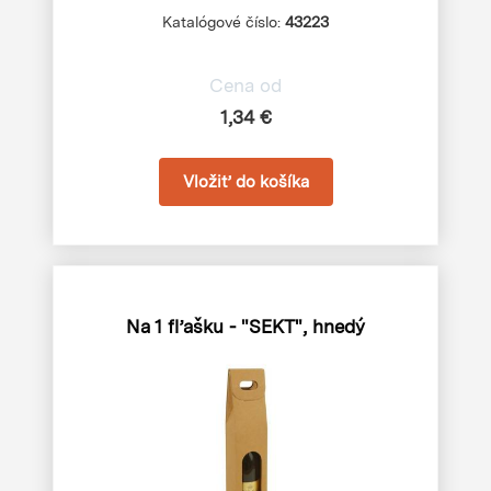
Katalógové číslo:
43223
Cena od
1,34 €
Na 1 fľašku - "SEKT", hnedý