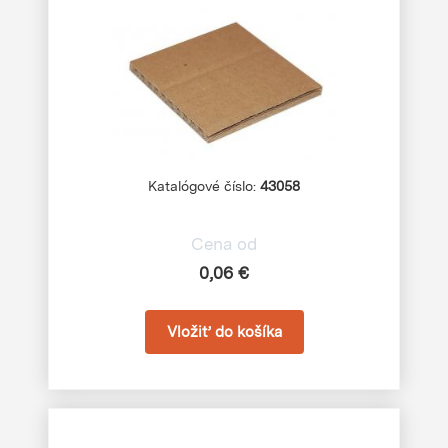
Katalógové číslo:
43058
Cena od
0,06 €