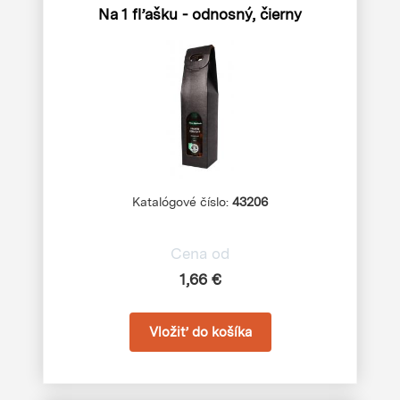
Na 1 fľašku - odnosný, čierny
Katalógové číslo:
43206
Cena od
1,66 €