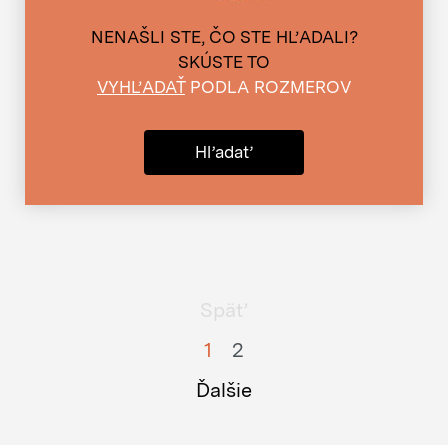
NENAŠLI STE, ČO STE HĽADALI?
SKÚSTE TO
VYHĽADAŤ
PODLA ROZMEROV
Hľadať
Späť
1
2
Ďalšie