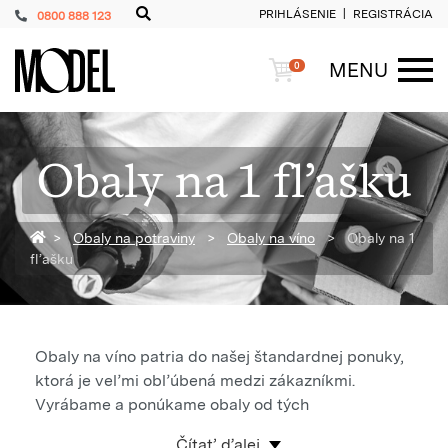
PRIHLÁSENIE
REGISTRÁCIA
0800 888 123
PackShop
Košík
MENU
0
ME
Obaly na 1 fľašku
Späť na homepage
Obaly na potraviny
Obaly na víno
Obaly na 1
fľašku
Obaly na víno patria do našej štandardnej ponuky,
ktorá je veľmi obľúbená medzi zákazníkmi.
Vyrábame a ponúkame obaly od tých
jednoduchých určených hlavne na transport
Čítať ďalej