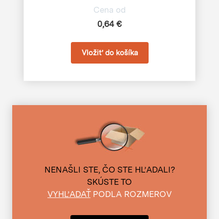
Cena od
0,64 €
NENAŠLI STE, ČO STE HĽADALI?
SKÚSTE TO
VYHĽADAŤ
PODLA ROZMEROV