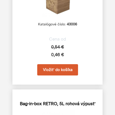
Katalógové číslo:
43006
Cena od
0,54 €
0,46 €
Bag-in-box RETRO, 5L
rohová výpusť