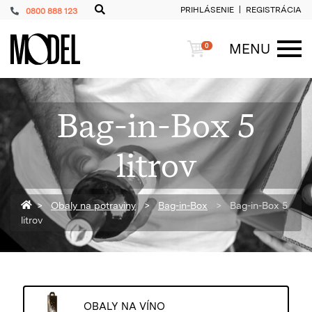
PRIHLÁSENIE
REGISTRÁCIA
0800 888 123
PackShop
Košík
MENU
0
ME
Bag-in-Box 5
litrov
Späť na homepage
Obaly na potraviny
Bag-in-Box
Bag-in-Box 5
litrov
OBALY NA VÍNO