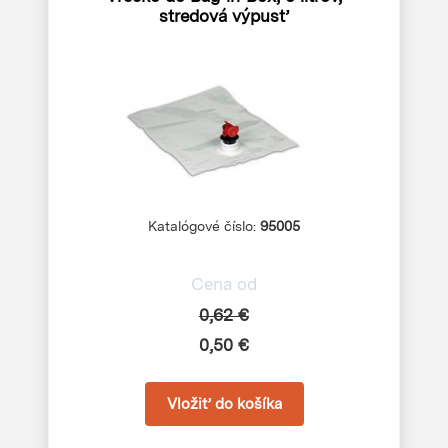
stredová výpusť
Katalógové číslo:
95005
Cena od
0,62 €
0,50 €