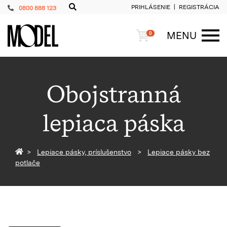
PRIHLÁSENIE
REGISTRÁCIA
0800 888 123
PackShop
Košík
MENU
0
ME
Obojstranná
lepiaca páska
Späť na homepage
Lepiace pásky, príslušenstvo
Lepiace pásky bez
potlače