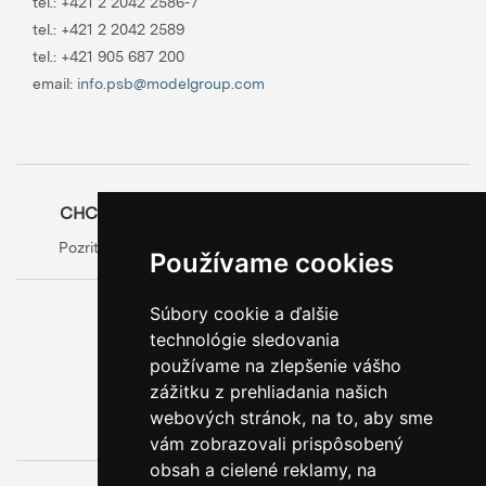
tel.:
+421 2 2042 2586-7
tel.:
+421 2 2042 2589
tel.:
+421 905 687 200
email:
info.psb@modelgroup.com
CHCETE SA O OBALOCH DOZVEDIEŤ VIAC?
Pozrite si oficiálny web výrobcu obalov
Model Group
Používame cookies
Súbory cookie a ďalšie
0800 888 123
technológie sledovania
BEZPLATNÁ INFOLINKA
používame na zlepšenie vášho
zážitku z prehliadania našich
webových stránok, na to, aby sme
vám zobrazovali prispôsobený
obsah a cielené reklamy, na