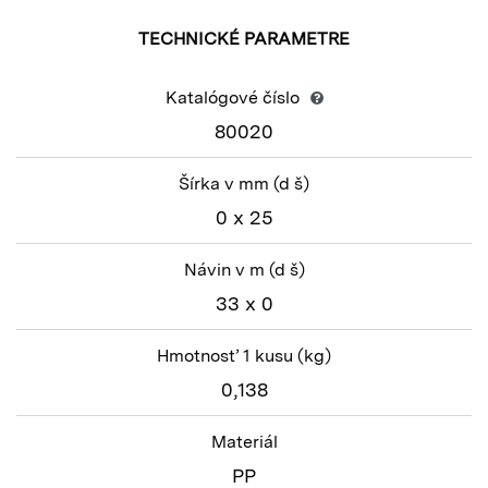
TECHNICKÉ PARAMETRE
Katalógové číslo
80020
Šírka v mm
(d š)
0 x 25
Návin v m
(d š)
33 x 0
Hmotnosť 1 kusu
(kg)
0,138
Materiál
PP