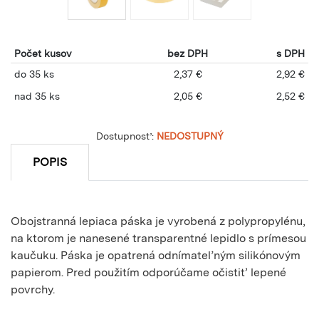
Počet kusov
bez DPH
s DPH
do 35 ks
2,37 €
2,92 €
nad 35 ks
2,05 €
2,52 €
Dostupnosť:
NEDOSTUPNÝ
POPIS
Obojstranná lepiaca páska je vyrobená z polypropylénu,
na ktorom je nanesené transparentné lepidlo s prímesou
kaučuku. Páska je opatrená odnímateľným silikónovým
papierom. Pred použitím odporúčame očistiť lepené
povrchy.