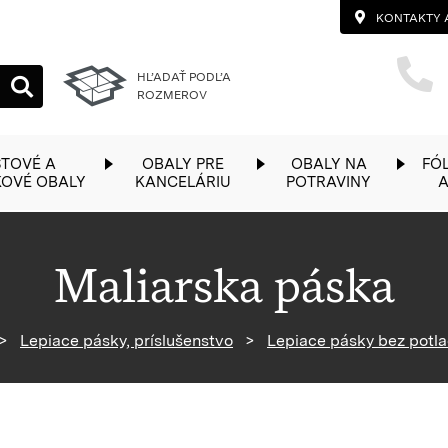
KONTAKTY 
HĽADAŤ PODĽA
ROZMEROV
TOVÉ A
OBALY PRE
OBALY NA
FÓL
KOVÉ OBALY
KANCELÁRIU
POTRAVINY
A
Maliarska páska
Späť na homepage
Lepiace pásky, príslušenstvo
Lepiace pásky bez potl