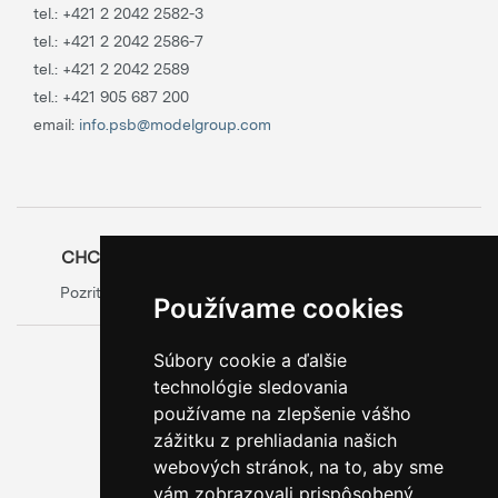
tel.:
+421 2 2042 2582-3
tel.:
+421 2 2042 2586-7
tel.:
+421 2 2042 2589
tel.:
+421 905 687 200
email:
info.psb@modelgroup.com
CHCETE SA O OBALOCH DOZVEDIEŤ VIAC?
Pozrite si oficiálny web výrobcu obalov
Model Group
Používame cookies
Súbory cookie a ďalšie
0800 888 123
technológie sledovania
BEZPLATNÁ INFOLINKA
používame na zlepšenie vášho
zážitku z prehliadania našich
webových stránok, na to, aby sme
vám zobrazovali prispôsobený