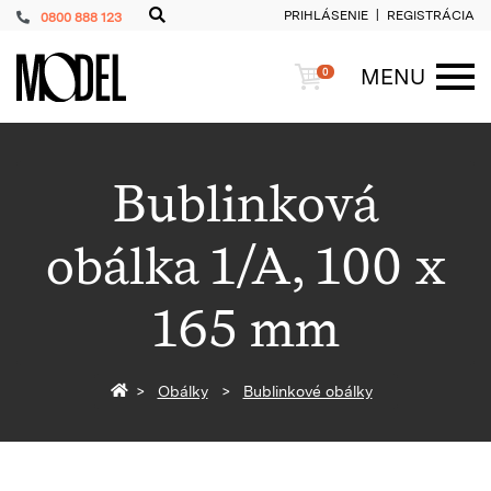
PRIHLÁSENIE
REGISTRÁCIA
0800 888 123
PackShop
Košík
MENU
0
ME
Bublinková
obálka 1/A, 100 x
165 mm
Späť na homepage
Obálky
Bublinkové obálky