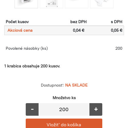
Počet kusov
bez DPH
s DPH
Akciová cena
0,04 €
0,05 €
Povolené násobky
(ks)
200
1 krabica obsahuje 200 kusov.
Dostupnosť:
NA SKLADE
Množstvo ks
-
+