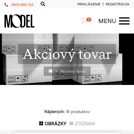
PRIHLÁSENIE
REGISTRÁCIA
0800 888 123
PackShop
Košík
MENU
0
ME
Akciový tovar
Späť na homepage
Akciový tovar
Nájdených:
18 produktov
OBRÁZKY
ZOZNAM