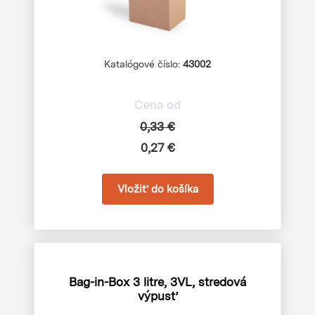
Katalógové číslo:
43002
Cena od
0,33 €
0,27 €
Bag-in-Box 3 litre, 3VL, stredová
výpusť