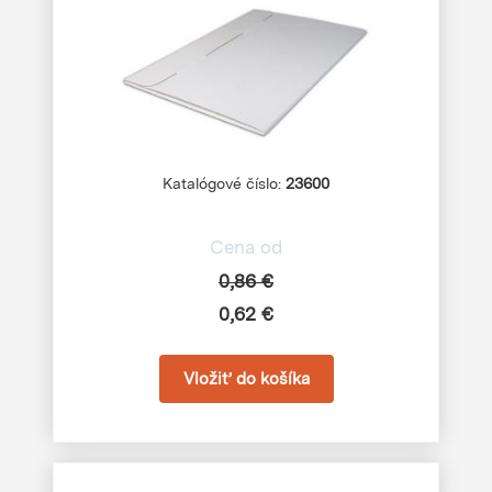
Katalógové číslo:
23600
Cena od
0,86 €
0,62 €