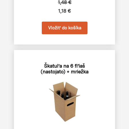
1,48 €
1,18 €
Škatuľa na 6 fľiaš
(nastojato) + mriežka