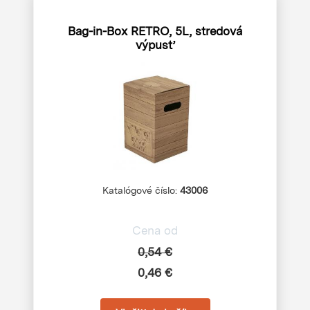
Bag-in-Box RETRO, 5L, stredová
výpusť
Katalógové číslo:
43006
Cena od
0,54 €
0,46 €