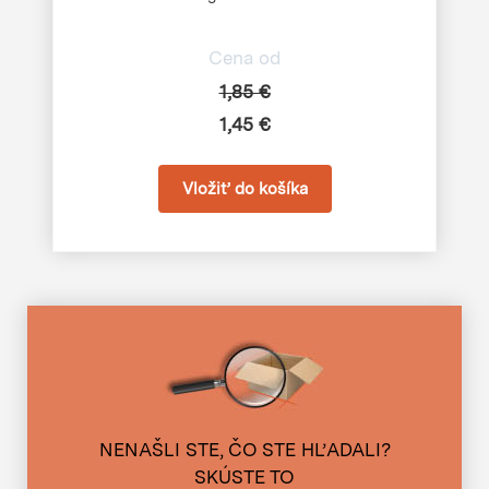
Cena od
1,85 €
1,45 €
NENAŠLI STE, ČO STE HĽADALI?
SKÚSTE TO