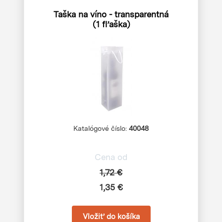
Taška na víno - transparentná
(1 fľaška)
Katalógové číslo:
40048
Cena od
1,72 €
1,35 €