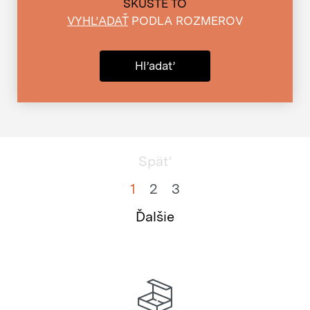
SKÚSTE TO
VYHĽADAŤ
PODLA ROZMEROV
Hľadať
Späť
1
2
3
Ďalšie