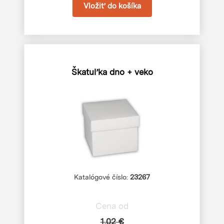
Škatuľka dno + veko
Katalógové číslo:
23267
Cena od
1,02 €