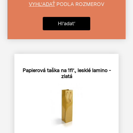
VYHĽADAŤ
PODLA ROZMEROV
Hľadať
Papierová taška na 1fľ., lesklé lamino -
zlatá