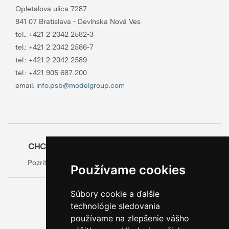
Opletalova ulica 7287
841 07 Bratislava - Devínska Nová Ves
tel.:
+421 2 2042 2582-3
tel.:
+421 2 2042 2586-7
tel.:
+421 2 2042 2589
tel.:
+421 905 687 200
email:
info.psb@modelgroup.com
CHCETE SA O OBALOCH DOZVEDIEŤ VIAC?
Pozrite si oficiálny web výrobcu obalov
Model Group
Používame cookies
Súbory cookie a ďalšie
0800 888 123
technológie sledovania
BEZPLATNÁ INFOLINKA
používame na zlepšenie vášho